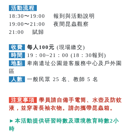
活動流程
18:30〜19:00 報到與活動說明
19:00〜21:00 夜間昆蟲觀察
21:00 賦歸
收費
每人100元
(現場繳交)
時間
19：00~21：00 (18：30報到)
地點
卑南遺址公園遊客服務中心及戶外園
區
人數
一般民眾 25 名、教師 5 名
注意事項
學員請自備手電筒、水壺及防蚊
液，並穿著長袖衣物。請勿攜帶昆蟲箱。
►本活動提供研習時數及環境教育時數2小
時