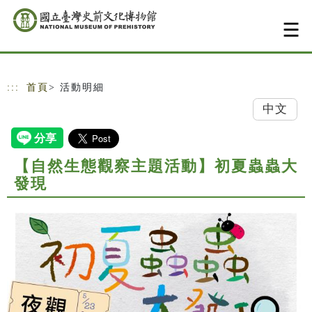
跳到主要內容
網站導覽
:::
首頁
> 活動明細
中文
【自然生態觀察主題活動】初夏蟲蟲大
發現