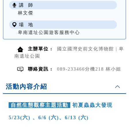
講 師
NT$ 100
林文傑
場 地
卑南遺址公園遊客服務中心
主辦單位 :
國立國灣史前文化博物館 | 卑
南遺址公園
聯絡資訊 :
089-233466分機218 林小姐
活動內容介紹
自然生態觀察主題活動
初夏蟲蟲大發現
5/23(六) 、6/6 (六)、6/13 (六)