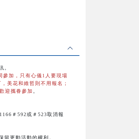
訊。
同參加，只有心儀1人要現場
可，美花和維哲則不用報名；
並歡迎攜眷參加
。
81166＃592或＃523取消報
保留更動活動的權利。