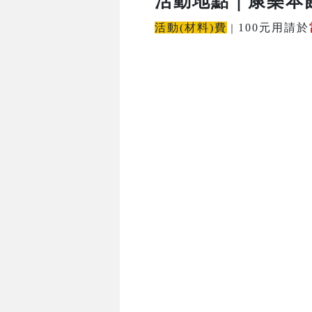
活動地點
｜康樂本
活動(材料)費
100元用請於
｜