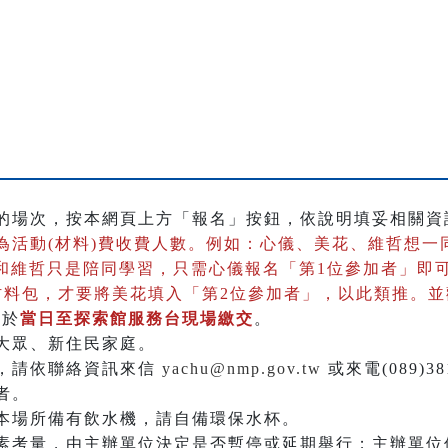
的場次，按本網頁上方「報名」按鈕，依說明填妥相關資
為活動(材料)費收費人數。
例如：心儀、美花、維哲想一
花和維哲只是陪同學習，只需心儀報名「第1位參加者」即
材料包，才要將美花填入「第2位參加者」，以此類推。
請於
當日至探索館服務台現場繳交
。
大眾、新住民家庭。
，請依聯絡資訊來信
yachu@nmp.gov.tw
或來電(089)3
者。
本場所備有飲水機，請自備環保水杯。
素考量，由主辦單位決定是否暫停或延期舉行；主辦單位