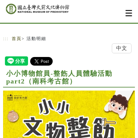
跳到主要內容
網站導覽
:::
首頁
> 活動明細
中文
小小博物館員-整飭人員體驗活動
part2（南科考古館）