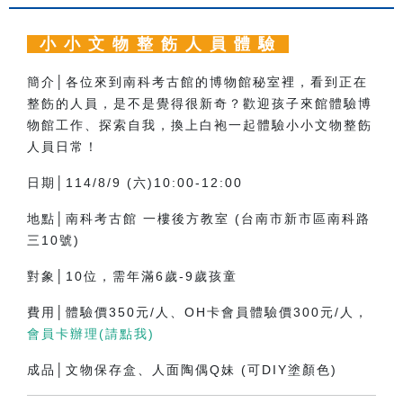
小 小 文 物 整 飭 人 員 體 驗
簡介│各位來到南科考古館的博物館秘室裡，看到正在
整飭的人員，是不是覺得很新奇？歡迎孩子來館體驗博
物館工作、探索自我，換上白袍一起體驗小小文物整飭
人員日常！
日期│114/8/9 (六)10:00-12:00
地點│南科考古館 一樓後方教室 (台南市新市區南科路
三10號)
對象│10位，需年滿6歲-9歲孩童
費用│體驗價350元/人、OH卡會員體驗價300元/人，
會員卡辦理(請點我)
成品│文物保存盒、人面陶偶Q妹 (可DIY塗顏色)