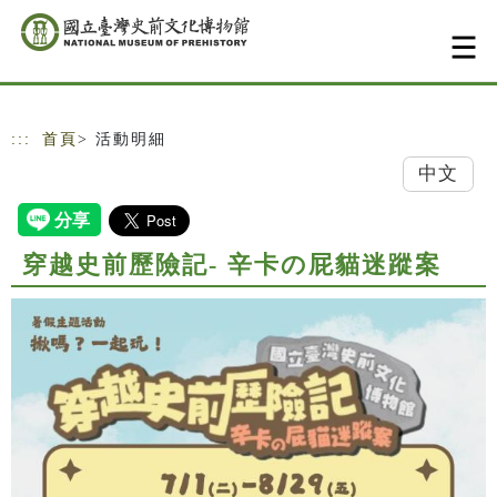
跳到主要內容
網站導覽
:::
首頁
> 活動明細
中文
穿越史前歷險記- 辛卡の屁貓迷蹤案