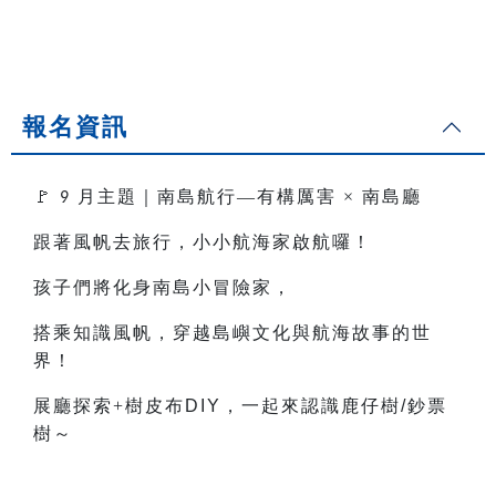
報名資訊
🚩
月主題｜南島航行—有構厲害
×
南島廳
9
跟著風帆去旅行，小小航海家啟航囉！
孩子們將化身南島小冒險家，
搭乘知識風帆，穿越島嶼文化與航海故事的世
界！
展廳探索+樹皮布
DIY
，一起來認識鹿仔樹
/
鈔票
樹～