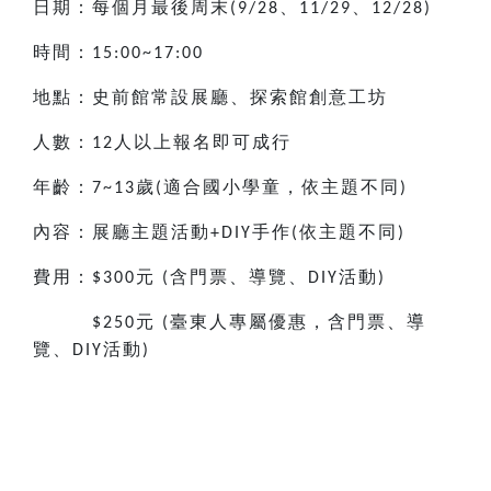
日期：每個月最後周末
、
、
(9/28
11/29
12/28)
時間：
15:00~17:00
地點：史前館常設展廳、探索館創意工坊
人數：
人以上報名即可成行
12
年齡：
歲
適合國小
學童，依主題不同
7~13
(
)
內容：展廳主題活動
手作
依主題不同
+DIY
(
)
費用：
元
含門票、導覽、
活動
$300
(
DIY
)
元
臺東人專屬優惠，含門票、導
$250
(
覽、
活動
DIY
)