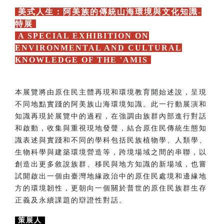
美式人生：阿美族的傳統山海環境與文化知識-
特展
A SPECIAL EXHIBITION ON
ENVIRONMENTAL AND CULTURAL
KNOWLEDGE OF THE 'AMIS
本展覽將由原住民主體再現和環境教育開始述說，呈現
不同地點實踐的阿美族山海環境知識。此一行動展演和
知識再現於展覽中的過程，在強調由族群內部進行對話
和啟動，收集與重視現地發聲，結合原住民傳統生態知
識表述與實踐和不同的學科包括民族植物學、人類學、
生物科學與建築環境營造等，跨境場域之間的串聯，以
創造出更多敘說族群、移民與地方知識的新場域，也嘗
試開啟出一個由臺灣地緣政治中的原住民處境和邊緣地
方的環境韌性，更朝向一個關於普世的原住民族群生存
正義及永續課題的辯證性對話。
策展人