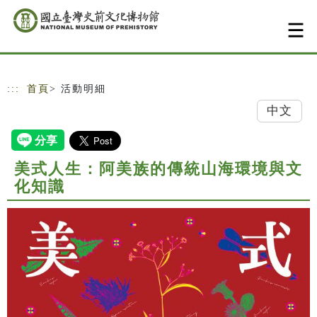
跳到主要內容
網站導覽
:::
首頁
> 活動明細
中文
美式人生：阿美族的傳統山海環境與文
化知識