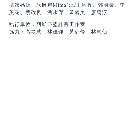
搖滾媽媽、米麻岸Mima’an/王渝菁、鄭國泰、李
英花、蔡政良、潘永傑、黃麗美、廖藹淳
執行單位：阿斯匹靈計畫工作室
協力：高筱慧、林佳靜、黃郁倫、林慧仙