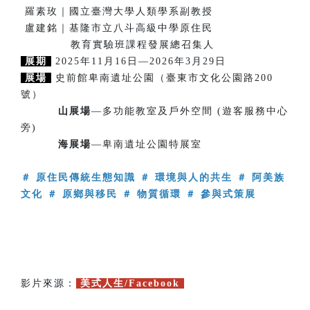
羅素玫｜國立臺灣大學人類學系副教授
盧建銘｜基隆市立八斗高級中學原住民
教育實驗班課程發展總召集人
展期
2025年11月16日—2026年3月29日
展場
史前館卑南遺址公園（臺東市文化公園路200
號）
山展場
—多功能教室及戶外空間 (遊客服務中心
旁)
海展場
—卑南遺址公園特展室
＃ 原住民傳統生態知識 ＃ 環境與人的共生 ＃ 阿美族
文化 ＃ 原鄉與移民 ＃ 物質循環 ＃ 參與式策展
影片來源：
美式人生/Facebook