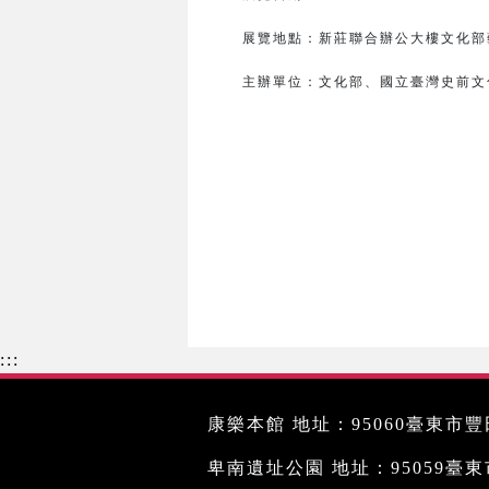
展覽地點：新莊聯合辦公大樓文化部藝
主辦單位：
文化部、
國立臺灣史前文
:::
康樂本館 地址：95060臺東市豐田
卑南遺址公園 地址：95059臺東市文