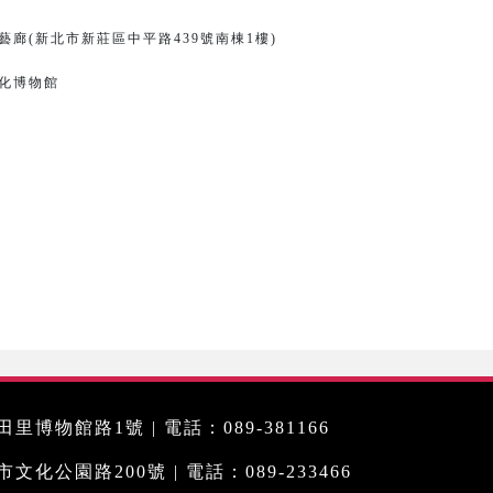
廊(新北市新莊區中平路439號南棟1樓)
化博物館
里博物館路1號 | 電話：089-381166
化公園路200號 | 電話：089-233466