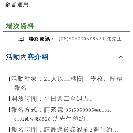
齡皆適用。
場次資料
聯絡資訊 :
(06)5050905#8528 沈先生
活動內容介紹
l
活動對象：20
人以上機關、學校、團體
報名。
l
開放
時間：
平日週二至
週五。
l
報名方式：
請來電
(06)5050905
轉8101、
沈先生
預約。
8528
8102或分機
l
報名
時間：
請最遲於參觀前
2
週預約，