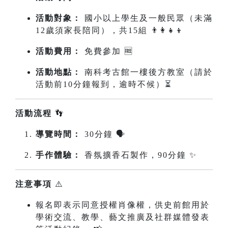
活動對象：
國小以上學生及一般民眾（未滿
12歲須家長陪同），共15組 👨‍👩‍👧‍👦
活動費用：
免費參加 🆓
活動地點：
南科考古館一樓後方教室（請於
活動前10分鐘報到，逾時不候）⏳
活動流程
👣
導覽時間：
30分鐘 🗣️
手作體驗：
香氛擴香石製作，90分鐘 ✨
注意事項
⚠️
報名即表示同意授權肖像權，供史前館用於
學術交流、教學、藝文推廣及社群媒體發表