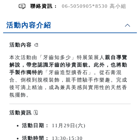
聯絡資訊 :
06-5050905*8530 高小組
活動內容介紹
活動內容
🎨
本次活動由「牙齒知多少」特展策展人
親自導覽
解說，帶您認識牙齒的珍貴面貌。此外，也將動
手製作獨特的
「牙齒造型擴香石」。從石膏混
合、倒模到脫模裝飾，親手體驗手作樂趣。完成
後可滴上精油，成為兼具美感與實用性的天然香
氛擺飾。
活動資訊
🗓️
活動日期：
11月29日(六)
活動時間：
13:30-15:30