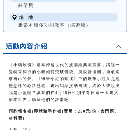
林芊貝
場 地
康樂本館多功能教室（探索館）
活動內容介紹
《小貓玫瑰》這本跨越世代的波蘭經典圖畫書，講述一
隻特立獨行的小貓如何突破傳統、跳脫舒適圈，勇敢追
求自己的夢。《蠟筆小紅的煩惱》中的蠟筆小紅又是經
歷怎樣的心路歷程，走出糾結接納自我，終於大聲說出
我是小藍呢？讓我們在
4
月
20
日性別平等日這一天走入
繪本世界，聽聽他們的故事吧！
預約報名者
(
即體驗手作者
)
費用：
250
元
/
份
(
含門票、
材料費
)
人數：
20
人