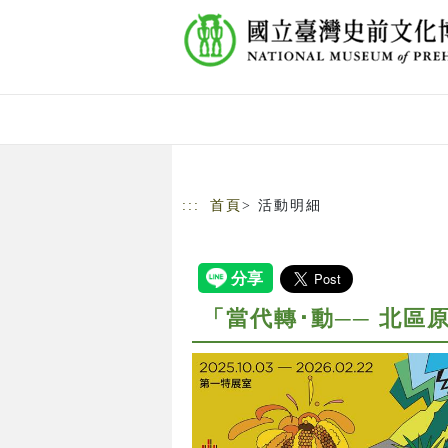
跳到主要內容
網站導覽
:::
首頁
> 活動明細
「當代轉･動── 北區