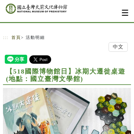
跳到主要內容
網站導覽
:::
首頁
> 活動明細
中文
【518國際博物館日】冰期大遷徙桌遊
(地點：國立臺灣文學館)