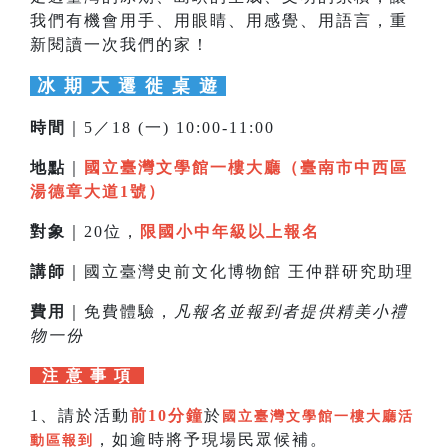
我們有機會用手、用眼睛、用感覺、用語言，重
新閱讀一次我們的家！
冰 期 大 遷 徙 桌 遊
時間
｜5／18 (一) 10:00-11:00
地點
｜
國立臺灣文學館一樓大廳（臺南市中西區
湯德章大道1號）
對象
｜20位，
限國小中年級以上報名
講師
｜國立臺灣史前文化博物館 王仲群研究助理
費用
｜免費體驗，
凡報名並報到者提供精美小禮
物一份
注 意 事 項
1、請於活動
前10分鐘
於
國立臺灣文學館一樓大廳活
，如逾時將予現場民眾候補。
動區報到