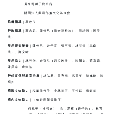
屏東縣獅子鄉公所
財團法人蘭嶼部落文化基金會
統籌指導
｜蔡政良
行政指導
｜蔡志忍、陳俊男（撒奇萊雅族）、田詩涵（阿美
族）
展示研究策畫
｜陳俊男、曾于宣、張至善、林慧仙（卑南
族）、鄭安睎
展示協力
｜林芳儀、余寶兒（西拉雅族）、陳韻如、蘇嘉蓉、
陳霈璿、邊鈺皓
行銷宣傳與教育推廣
｜林弘君、吳宛穗、高麗英、陳姵璇、陳
韻如
國際文物協力
｜
稲
葉佳代子、小林篤正、王仲群、邊鈺皓
國內文物協力
｜（依姓氏筆畫排序）
何鳳美（排灣族）、希．滿棒（達悟族）、林宜