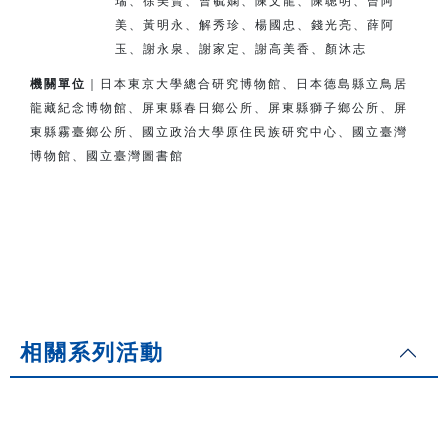
瑞、徐美賢、曹毓嫻、陳文龍、陳聰明、曾阿
美、
黃明永、解秀珍、楊國忠、錢光亮、薛阿
玉、謝永泉、謝家定、
謝高美香、顏沐志
機關單位
｜日本東京大學總合研究博物館、日本德島縣立鳥居
龍藏紀念博物館、
屏東縣春日鄉公所、屏東縣獅子鄉公所、
屏
東縣霧臺鄉公所、
國立政治大學原住民族研究中心、國立臺灣
博物館、國立臺灣圖書館
相關系列活動