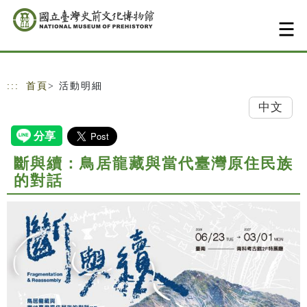
跳到主要內容
網站導覽
:::
首頁
> 活動明細
中文
斷與續：鳥居龍藏與當代臺灣原住民族
的對話