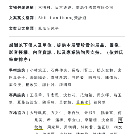
文物包裝運輸
｜六明村、日本通運、喬馬仕國際有限公司
文案英文翻譯
｜Shih-Han Huang黃詩涵
文案日文翻譯
｜鳳氣至純平
感謝以下個人及單位，提供本展覽珍貴的展品、圖像、
影音授權、內容資訊，以及專業諮詢與支持。（依姓氏
筆畫排序）
學術諮詢
｜小林篤正、石井伸夫、長谷川賢二、松永友和、宮
岡真央子、
海部陽介、
野林厚志、許勝發、陳有貝、陳偉智、
葉長庚、楊政賢、
謝仕淵、鍾國風
專業諮詢
｜王長華、朱宏恩、沈秋花、范如菀、周永暉、翁玉
華、夏曼藍波安、
陳瑪玲、黃智慧、
董森永
、鍾興華
在地協力
｜
大野颯真、方文生、朱自強、朱卻生、阮春富、何
鳳美、希．滿棒、
李金山、李清標、沈金國、
周
秋雄
、周家輝、周朝明、林梅君、
施正順、柯文