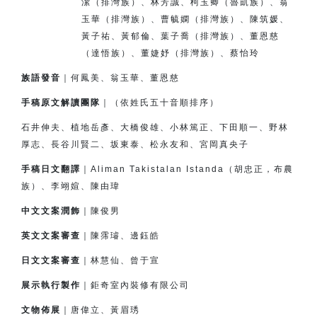
潔（排灣族）、
林芳誠、柯玉卿（魯凱族）、翁
玉華（排灣族）、
曹毓嫻（排灣族）、
陳筑媛、
黃子祐、黃郁倫、
葉子喬（排灣族）、董恩慈
（達悟族）、
董婕妤（排灣族）、
蔡怡玲
族語發音
｜何鳳美、翁玉華、董恩慈
手稿原文解讀團隊
｜（依姓氏五十音順排序）
石井伸夫、植地岳彥、大橋俊雄、小林篤正、下田順一、
野林
厚志、長谷川賢二、坂東泰、松永友和、宮岡真央子
手稿日文翻譯
｜Aliman Takistalan Istanda（胡忠正，布農
族）、李翊媗、陳由瑋
中文文案潤飾
｜陳俊男
英文文案審查
｜陳霈璿、邊鈺皓
日文文案審查
｜林慧仙、曾于宣
展示執行製作
｜鉅奇室內裝修有限公司
文物佈展
｜唐偉立、黃眉琇