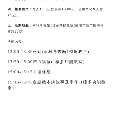
四、報名費用：
每人
元
會員價
人
元、使用文化幣支付
100
(
1
80
元
。
90
)
五、活動地點：
南科考古館
樓多功能教室
臺南市新市區南科
1
(
三路
號
10
)
活動內容:
13:00-13:30報到(南科考古館1樓服務台)
13:30-15:00培力講座(1樓多功能教室)
15:00-15:15中場休息
15:15-16:45台語繪本說故事及手作(1樓多功能教
室)