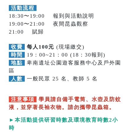
活動流程
18:30〜19:00 報到與活動說明
19:00〜21:00 夜間昆蟲觀察
21:00 賦歸
收費
每人100元
(現場繳交)
時間
19：00~21：00 (18：30報到)
地點
卑南遺址公園遊客服務中心及戶外園
區
人數
一般民眾 25 名、教師 5 名
注意事項
學員請自備手電筒、水壺及防蚊
液，並穿著長袖衣物。請勿攜帶昆蟲箱。
►本活動提供研習時數及環境教育時數2小
時