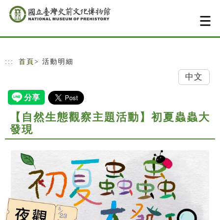
跳到主要內容
網站導覽
:::
首頁
> 活動明細
中文
【自然生態觀察主題活動】初夏蟲蟲大
發現