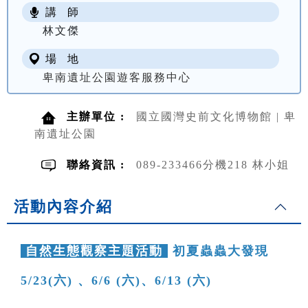
講 師
NT$ 100
林文傑
場 地
卑南遺址公園遊客服務中心
主辦單位 :
國立國灣史前文化博物館 | 卑
南遺址公園
聯絡資訊 :
089-233466分機218 林小姐
活動內容介紹
自然生態觀察主題活動
初夏蟲蟲大發現
5/23(六) 、6/6 (六)、6/13 (六)