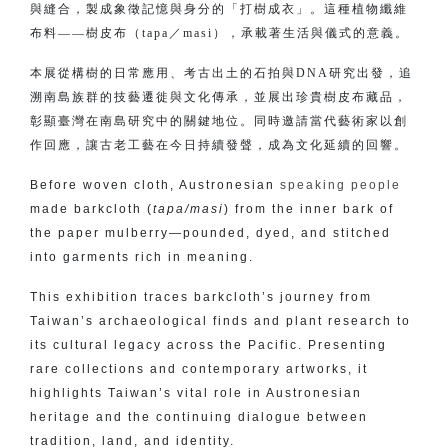
與縫合，製成象徵記憶與身分的「打樹成衣」。這種植物纖維
布料——樹皮布（tapa／masi），承載著生活與儀式的意義。
本展從構樹的日常應用、考古出土的石拍與DNA研究出發，追
溯南島族群的技藝遷徙與文化傳承，並展出珍貴樹皮布藏品，
彰顯臺灣在南島研究中的關鍵地位。同時邀請當代藝術家以創
作回應，讓古老工藝在今日持續發聲，成為文化延續的回響。
Before woven cloth, Austronesian
speaking people
made barkcloth (
tapa/masi
) from the inner bark of
the paper mulberry—pounded, dyed, and stitched
into garments rich in meaning.
This exhibition traces barkcloth’s journey from
Taiwan’s archaeological finds and plant research to
its cultural legacy across the Pacific. Presenting
rare collections and contemporary artworks, it
highlights Taiwan’s vital role in Austronesian
heritage and the continuing dialogue between
tradition, land, and identity.