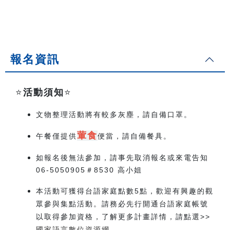
報名資訊
⭐️
活動須知
⭐️
文物整理活動將有較多灰塵，請自備口罩。
葷食
午餐僅提供
便當，請自備餐具。
如報名後無法參加，請事先取消報名或來電告知
06-5050905＃8530 高小姐
本活動可獲得台語家庭點數5點，歡迎有興趣的觀
眾參與集點活動。請務必先行開通台語家庭帳號
以取得參加資格，了解更多計畫詳情，請點選>>
國家語言數位資源網