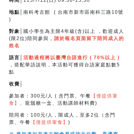
時間│
115/7/12(日) 09:30-15:30
地點│
南科考古館 ( 台南市新市區南科三路10號
)
對象│
國小學生為主限4年級(含)以上 ，
歡迎成人
(限2位)陪同參與，
請於報名頁面留下陪同成人的
姓名
語言│
活動過程將以臺灣台語進行 ( 70%以上 )
，搭配華語說明，
本活動可獲得台語家庭點數5
點
收費│
參加者：300元/人 ( 含門票、午餐
【僅提供葷
食】
、龍鬚糖一盒、活動講師材料費)
陪同者：100元/人，限成人，至多2位（含門
票、午餐
【僅提供葷食】
)