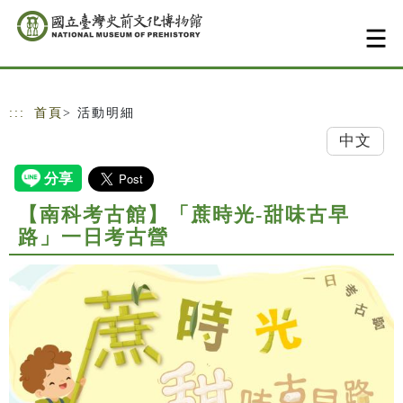
跳到主要內容
網站導覽
:::
首頁
> 活動明細
中文
【南科考古館】「蔗時光-甜味古早
路」一日考古營