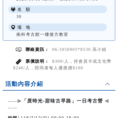
名 額
NT$ 300
30
場 地
南科考古館一樓後方教室
聯絡資訊 :
06-5050905*8530 高小姐
票價說明 :
$300/人，持會員卡或文化幣
$240/人，陪同者每人優惠價$100
活動內容介紹
「蔗時光-甜味古早路」一日考古營
——⫸
⫷
——