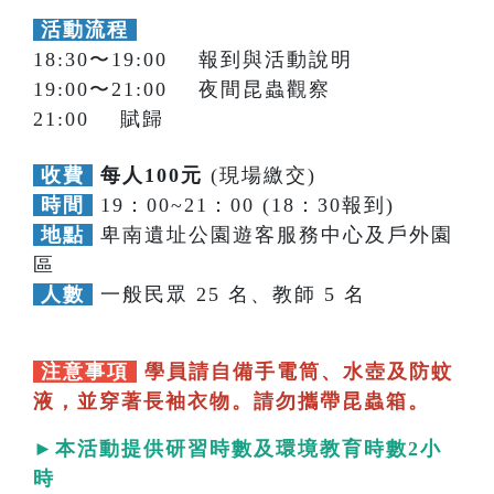
活動流程
18:30〜19:00 報到與活動說明
19:00〜21:00 夜間昆蟲觀察
21:00 賦歸
收費
每人100元
(現場繳交)
時間
19：00~21：00 (18：30報到)
地點
卑南遺址公園遊客服務中心及戶外園
區
人數
一般民眾 25 名、教師 5 名
注意事項
學員請自備手電筒、水壺及防蚊
液，並穿著長袖衣物。請勿攜帶昆蟲箱。
►本活動提供研習時數及環境教育時數2小
時