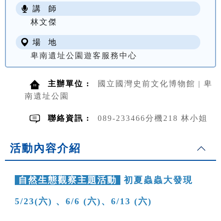
講 師
NT$ 100
林文傑
場 地
卑南遺址公園遊客服務中心
主辦單位 :
國立國灣史前文化博物館 | 卑
南遺址公園
聯絡資訊 :
089-233466分機218 林小姐
活動內容介紹
自然生態觀察主題活動
初夏蟲蟲大發現
5/23(六) 、6/6 (六)、6/13 (六)