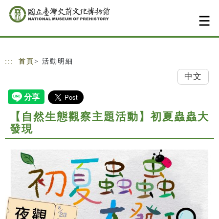
跳到主要內容
網站導覽
:::
首頁
> 活動明細
中文
【自然生態觀察主題活動】初夏蟲蟲大
發現