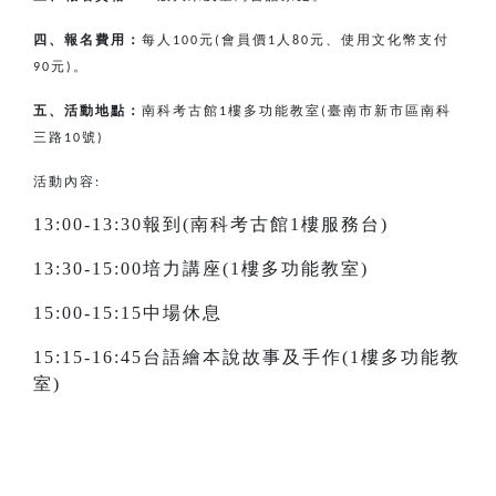
四、報名費用：
每人
元
會員價
人
元、使用文化幣支付
100
(
1
80
元
。
90
)
五、活動地點：
南科考古館
樓多功能教室
臺南市新市區南科
1
(
三路
號
10
)
活動內容:
13:00-13:30報到(南科考古館1樓服務台)
13:30-15:00培力講座(1樓多功能教室)
15:00-15:15中場休息
15:15-16:45台語繪本說故事及手作(1樓多功能教
室)