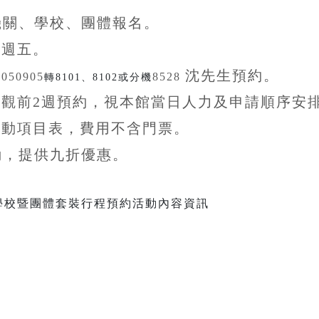
機關、學校、團體
報名。
至
週五。
沈先生
預約。
5050905
8528
轉8101、8102或分機
參觀前
2
週預約，視本館當日人力及申請順序安
活動項目表，費用不含
門票。
動，提供九折
優惠
。