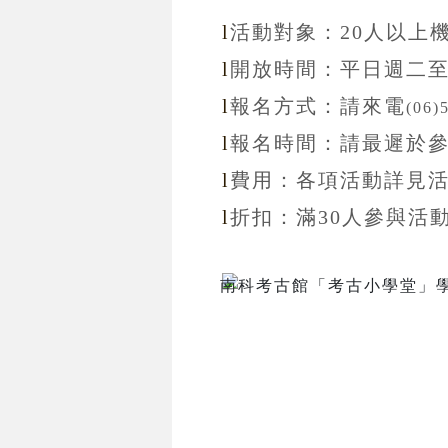
l
活動對象：20
人以上
l
開放
時間：
平日週二
l
報名方式：
請來電
(06)
l
報名
時間：
請最遲於
l
費用：各項活動詳見
l
折扣
：滿30
人參與活