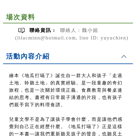
場次資料
聯絡資訊 :
聯絡人：魏小姐
(lilacminn@hotmail.com, line ID: yuyuchien)
活動內容介紹
繪本《地瓜打嗝了》誕生自一群大人和孩子「走過
土地、聆聽土地」的真實經驗。是一段童趣的奇幻
旅程，也是一次關於環境正義、食農教育與餐桌連
結的思考。書裡有日常親子溝通的片段，也有孩子
們親手寫下的料理食譜。
兒童文學不是為了讓孩子學會什麼，而是讓他們感
覺到自己正在經歷什麼。《地瓜打嗝了》正是這樣
的一本書
—
讓我們重新聽見孩子的聲音，也聽見土