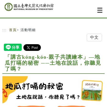
跳到主要內容
網站導覽
:::
首頁
> 活動明細
中文
「講古kóng-kóo-親子共讀繪本」—地
瓜打嗝的秘密 ──土地在說話，你聽見
了嗎？