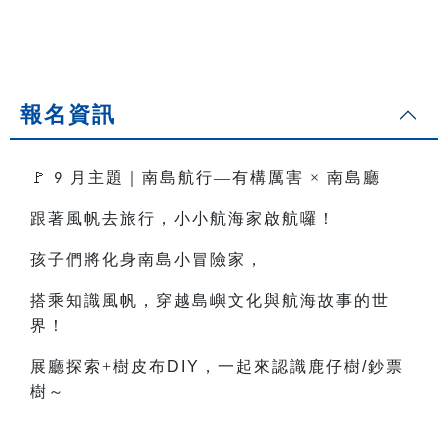
報名資訊
🚩
月主題｜南島航行—有構厲害
×
南島廳
9
跟著風帆去旅行，小小航海家啟航囉！
孩子們將化身南島小冒險家，
搭乘知識風帆，穿越島嶼文化與航海故事的世
界！
展廳探索+樹皮布
DIY
，一起來認識鹿仔樹
/
鈔票
樹～