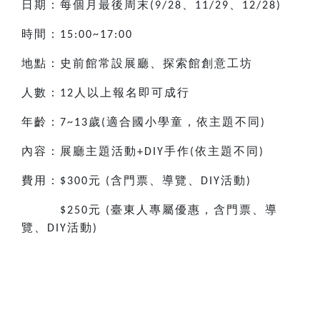
日期：每個月最後周末
、
、
(9/28
11/29
12/28)
時間：
15:00~17:00
地點：史前館常設展廳、探索館創意工坊
人數：
人以上報名即可成行
12
年齡：
歲
適合國小
學童，依主題不同
7~13
(
)
內容：展廳主題活動
手作
依主題不同
+DIY
(
)
費用：
元
含門票、導覽、
活動
$300
(
DIY
)
元
臺東人專屬優惠，含門票、導
$250
(
覽、
活動
DIY
)