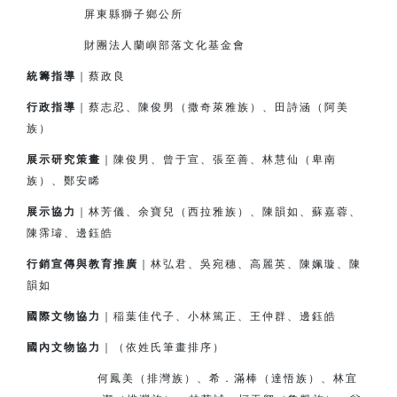
屏東縣獅子鄉公所
財團法人蘭嶼部落文化基金會
統籌指導
｜蔡政良
行政指導
｜蔡志忍、陳俊男（撒奇萊雅族）、田詩涵（阿美
族）
展示研究策畫
｜陳俊男、曾于宣、張至善、林慧仙（卑南
族）、鄭安睎
展示協力
｜林芳儀、余寶兒（西拉雅族）、陳韻如、蘇嘉蓉、
陳霈璿、邊鈺皓
行銷宣傳與教育推廣
｜林弘君、吳宛穗、高麗英、陳姵璇、陳
韻如
國際文物協力
｜
稲
葉佳代子、小林篤正、王仲群、邊鈺皓
國內文物協力
｜（依姓氏筆畫排序）
何鳳美（排灣族）、希．滿棒（達悟族）、林宜