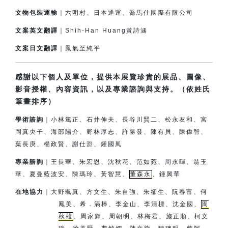
文物包裝運輸
｜六明村、日本通運、喬馬仕國際有限公司
文案英文翻譯
｜Shih-Han Huang黃詩涵
文案日文翻譯
｜鳳氣至純平
感謝以下個人及單位，提供本展覽珍貴的展品、圖像、
影音授權、內容資訊，以及專業諮詢與支持。（依姓氏
筆畫排序）
學術諮詢
｜小林篤正、石井伸夫、長谷川賢二、松永友和、宮
岡真央子、
海部陽介、
野林厚志、許勝發、陳有貝、陳偉智、
葉長庚、楊政賢、
謝仕淵、鍾國風
專業諮詢
｜王長華、朱宏恩、沈秋花、范如菀、周永暉、翁玉
華、夏曼藍波安、
陳瑪玲、黃智慧、
董森永
、鍾興華
在地協力
｜
大野颯真、方文生、朱自強、朱卻生、阮春富、何
鳳美、希．滿棒、
李金山、李清標、沈金國、
周
秋雄
、周家輝、周朝明、林梅君、
施正順、柯文