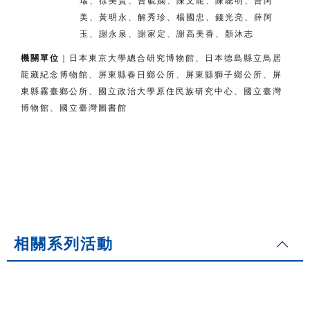
瑞、徐美賢、曹毓嫻、陳文龍、陳聰明、曾阿
美、
黃明永、解秀珍、楊國忠、錢光亮、薛阿
玉、謝永泉、謝家定、
謝高美香、顏沐志
機關單位
｜日本東京大學總合研究博物館、日本德島縣立鳥居
龍藏紀念博物館、
屏東縣春日鄉公所、屏東縣獅子鄉公所、
屏
東縣霧臺鄉公所、
國立政治大學原住民族研究中心、國立臺灣
博物館、國立臺灣圖書館
相關系列活動