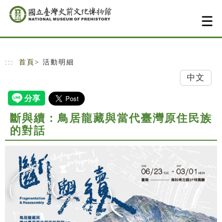
跳到主要內容
網站導覽
:::
首頁
> 活動明細
中文
斷與續：鳥居龍藏與當代臺灣原住民族
的對話