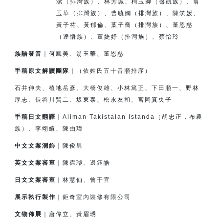
潔（排灣族）、
林芳誠、柯玉卿（魯凱族）、翁
玉華（排灣族）、
曹毓嫻（排灣族）、
陳筑媛、
黃子祐、黃郁倫、
葉子喬（排灣族）、董恩慈
（達悟族）、
董婕妤（排灣族）、
蔡怡玲
族語發音
｜何鳳美、翁玉華、董恩慈
手稿原文解讀團隊
｜（依姓氏五十音順排序）
石井伸夫、植地岳彥、大橋俊雄、小林篤正、下田順一、
野林
厚志、長谷川賢二、坂東泰、松永友和、宮岡真央子
手稿日文翻譯
｜Aliman Takistalan Istanda（胡忠正，布農
族）、李翊媗、陳由瑋
中文文案潤飾
｜陳俊男
英文文案審查
｜陳霈璿、邊鈺皓
日文文案審查
｜林慧仙、曾于宣
展示執行製作
｜鉅奇室內裝修有限公司
文物佈展
｜唐偉立、黃眉琇