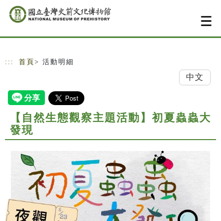
跳到主要內容
網站導覽
:::
首頁
> 活動明細
中文
【自然生態觀察主題活動】初夏蟲蟲大
發現