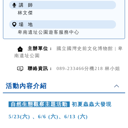
講 師
NT$ 100
林文傑
場 地
卑南遺址公園遊客服務中心
主辦單位 :
國立國灣史前文化博物館 | 卑
南遺址公園
聯絡資訊 :
089-233466分機218 林小姐
活動內容介紹
自然生態觀察主題活動
初夏蟲蟲大發現
5/23(六) 、6/6 (六)、6/13 (六)