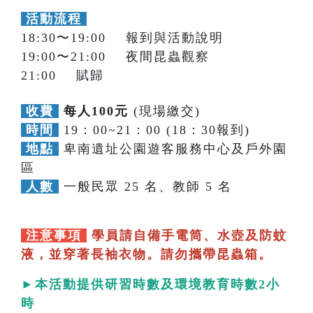
活動流程
18:30〜19:00 報到與活動說明
19:00〜21:00 夜間昆蟲觀察
21:00 賦歸
收費
每人100元
(現場繳交)
時間
19：00~21：00 (18：30報到)
地點
卑南遺址公園遊客服務中心及戶外園
區
人數
一般民眾 25 名、教師 5 名
注意事項
學員請自備手電筒、水壺及防蚊
液，並穿著長袖衣物。請勿攜帶昆蟲箱。
►本活動提供研習時數及環境教育時數2小
時