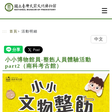
跳到主要內容
網站導覽
:::
首頁
> 活動明細
中文
小小博物館員-整飭人員體驗活動
part2（南科考古館）