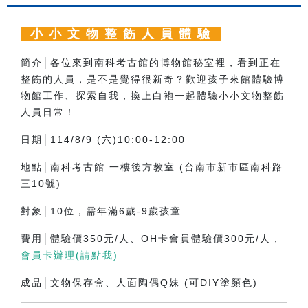
小 小 文 物 整 飭 人 員 體 驗
簡介│各位來到南科考古館的博物館秘室裡，看到正在
整飭的人員，是不是覺得很新奇？歡迎孩子來館體驗博
物館工作、探索自我，換上白袍一起體驗小小文物整飭
人員日常！
日期│114/8/9 (六)10:00-12:00
地點│南科考古館 一樓後方教室 (台南市新市區南科路
三10號)
對象│10位，需年滿6歲-9歲孩童
費用│體驗價350元/人、OH卡會員體驗價300元/人，
會員卡辦理(請點我)
成品│文物保存盒、人面陶偶Q妹 (可DIY塗顏色)