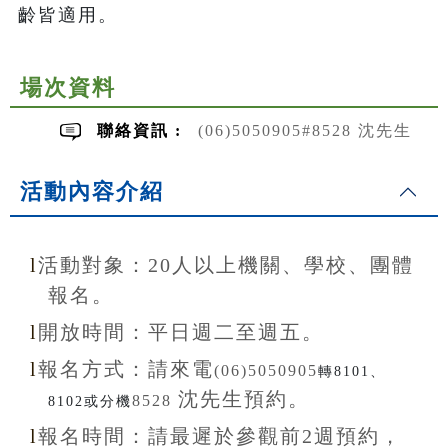
齡皆適用。
場次資料
聯絡資訊 :
(06)5050905#8528 沈先生
活動內容介紹
l
活動對象：20
人以上機關、學校、團體
報名。
l
開放
時間：
平日週二至
週五。
l
報名方式：
請來電
(06)5050905
轉8101、
沈先生
預約。
8528
8102或分機
l
報名
時間：
請最遲於參觀前
2
週預約，