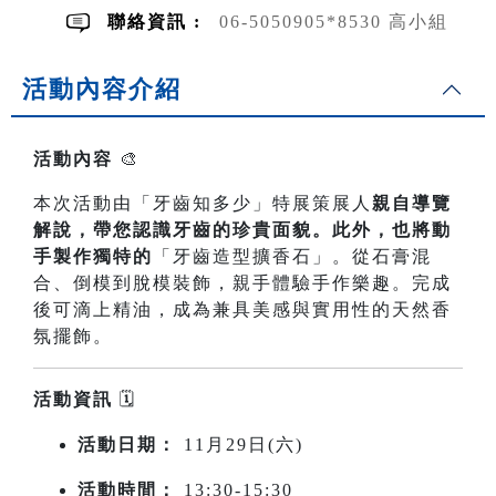
聯絡資訊 :
06-5050905*8530 高小組
活動內容介紹
活動內容
🎨
本次活動由「牙齒知多少」特展策展人
親自導覽
解說，帶您認識牙齒的珍貴面貌。此外，也將動
手製作獨特的
「牙齒造型擴香石」。從石膏混
合、倒模到脫模裝飾，親手體驗手作樂趣。完成
後可滴上精油，成為兼具美感與實用性的天然香
氛擺飾。
活動資訊
🗓️
活動日期：
11月29日(六)
活動時間：
13:30-15:30