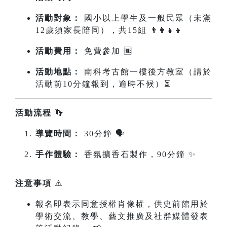
活動對象：
國小以上學生及一般民眾（未滿
12歲須家長陪同），共15組 👨‍👩‍👧‍👦
活動費用：
免費參加 🆓
活動地點：
南科考古館一樓後方教室（請於
活動前10分鐘報到，逾時不候）⏳
活動流程
👣
導覽時間：
30分鐘 🗣️
手作體驗：
香氛擴香石製作，90分鐘 ✨
注意事項
⚠️
報名即表示同意授權肖像權，供史前館用於
學術交流、教學、藝文推廣及社群媒體發表