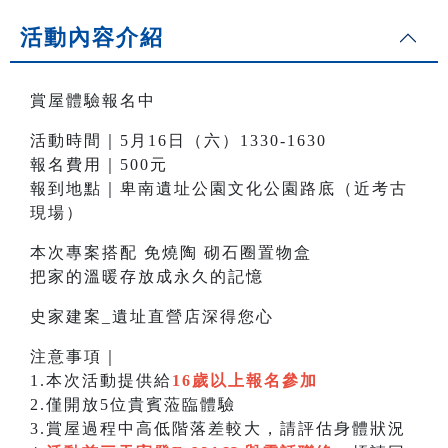
活動內容介紹
賞屋體驗報名中
活動時間｜5月16日（六）1330-1630
報名費用｜500元
報到地點｜卑南遺址公園文化公園路底（近考古
現場）
本次專案搭配 免燒陶 砌石圈置物盒
把家的溫暖存放成永久的記憶
史家建案_遺址直營店深得您心
注意事項｜
1.本次活動提供給
16歲以上報名參加
2.僅開放5位貴賓蒞臨體驗
3.賞屋過程中高低階落差較大，請評估身體狀況