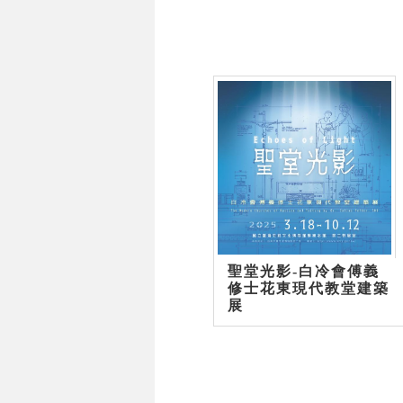
聖堂光影-白冷會傅義
修士花東現代教堂建築
展