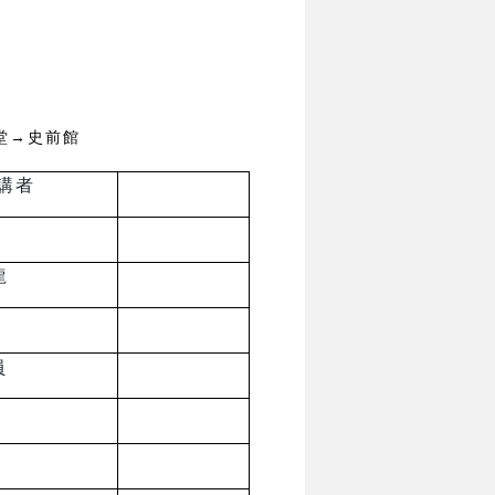
堂→史前館
講者
龍
員
莊