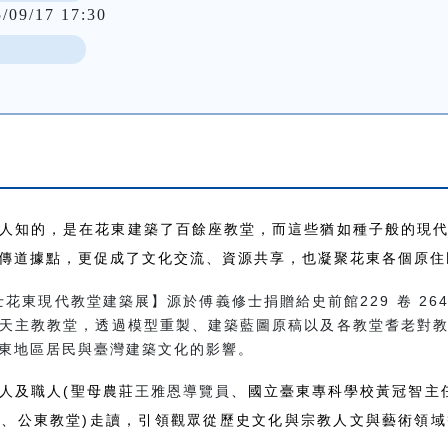
5/09/17 17:30
人知的，是在花東建築了百餘座教堂，而這些猶如種子般的現
傳道據點，更促成了文化交流、資源共享，也凝聚花東各個原住
花東現代教堂建築展】源於傅義修士捐贈給史前館229 卷 26
天主教教堂，透過模型重製、建築藍圖原稿以及各教堂耆老對
東地區居民與臺灣建築文化的影響。
人及職人(聖母農莊
王雅恩導覽員
、國立臺東專科學校黃冠智主任
、公東教堂)走讀，引領觀眾從歷史文化與宗教人文與藝術領