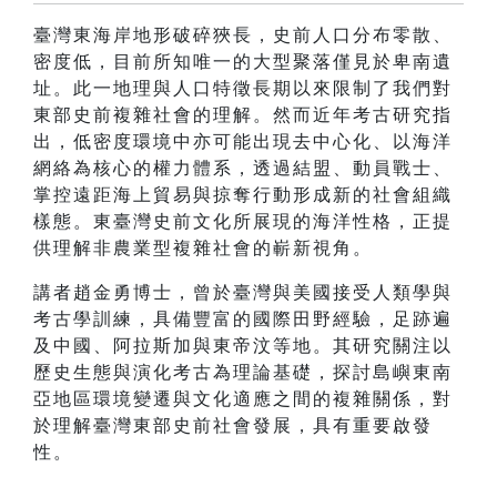
臺灣東海岸地形破碎狹長，史前人口分布零散、
密度低，目前所知唯一的大型聚落僅見於卑南遺
址。此一地理與人口特徵長期以來限制了我們對
東部史前複雜社會的理解。然而近年考古研究指
出，低密度環境中亦可能出現去中心化、以海洋
網絡為核心的權力體系，透過結盟、動員戰士、
掌控遠距海上貿易與掠奪行動形成新的社會組織
樣態。東臺灣史前文化所展現的海洋性格，正提
供理解非農業型複雜社會的嶄新視角。
講者趙金勇博士，曾於臺灣與美國接受人類學與
考古學訓練，具備豐富的國際田野經驗，足跡遍
及中國、阿拉斯加與東帝汶等地。其研究關注以
歷史生態與演化考古為理論基礎，探討島嶼東南
亞地區環境變遷與文化適應之間的複雜關係，對
於理解臺灣東部史前社會發展，具有重要啟發
性。