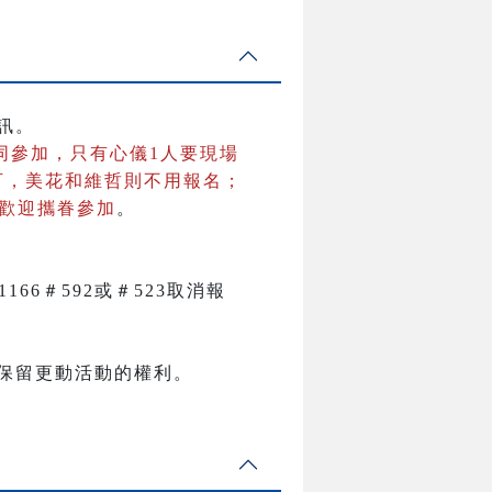
訊。
同參加，只有心儀1人要現場
可，美花和維哲則不用報名；
並歡迎攜眷參加
。
81166＃592或＃523取消報
保留更動活動的權利。