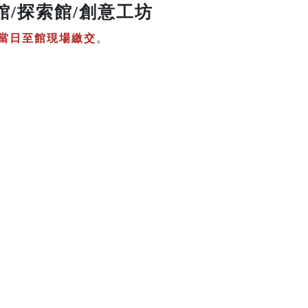
館/探索館/創意工坊
當日至館現場繳交
。