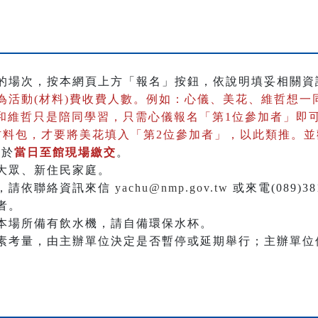
的場次，按本網頁上方「報名」按鈕，依說明填妥相關資
為活動(材料)費收費人數。
例如：心儀、美花、維哲想一
花和維哲只是陪同學習，只需心儀報名「第1位參加者」即
材料包，才要將美花填入「第2位參加者」，以此類推。
請於
當日至館現場繳交
。
大眾、新住民家庭。
，請依聯絡資訊來信
yachu@nmp.gov.tw
或來電(089)3
者。
本場所備有飲水機，請自備環保水杯。
素考量，由主辦單位決定是否暫停或延期舉行；主辦單位