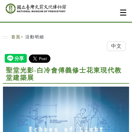
跳到主要內容
網站導覽
:::
首頁
> 活動明細
中文
聖堂光影-白冷會傅義修士花東現代教
堂建築展