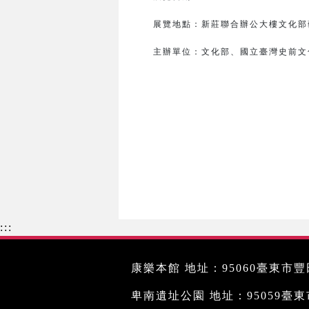
展覽地點：新莊聯合辦公大樓文化部藝
主辦單位：
文化部、
國立臺灣史前文
:::
康樂本館 地址：95060臺東市豐田
卑南遺址公園 地址：95059臺東市文