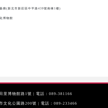
廊(新北市新莊區中平路439號南棟1樓)
化博物館
里博物館路1號 | 電話：089-381166
化公園路200號 | 電話：089-233466