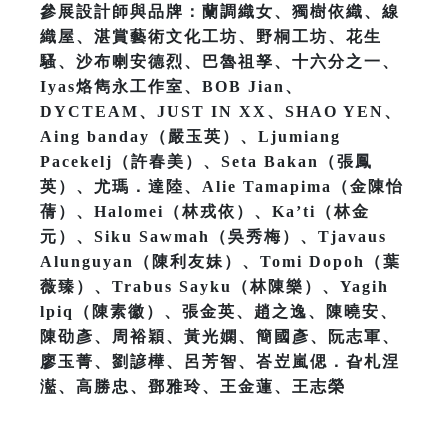
參展設計師與品牌：蘭調織女、獨樹依織、線
織屋、湛賞藝術文化工坊、野桐工坊、花生
騷、沙布喇安德烈、巴魯祖孥、十六分之一、
Iyas烙雋永工作室、BOB Jian、
DYCTEAM、JUST IN XX、SHAO YEN、
Aing banday（嚴玉英）、Ljumiang
Pacekelj（許春美）、Seta Bakan（張鳳
英）、尤瑪．達陸、Alie Tamapima（金陳怡
蒨）、Halomei（林戎依）、Ka’ti（林金
元）、Siku Sawmah（吳秀梅）、Tjavaus
Alunguyan（陳利友妹）、Tomi Dopoh（葉
薇臻）、Trabus Sayku（林陳樂）、Yagih
lpiq（陳素徽）、張金英、趙之逸、陳曉安、
陳劭彥、周裕穎、黃光嫻、簡國彥、阮志軍、
廖玉菁、劉諺樺、呂芳智、峇岦嵐偲．旮札涅
灆、高勝忠、鄧雅玲、王金蓮、王志榮