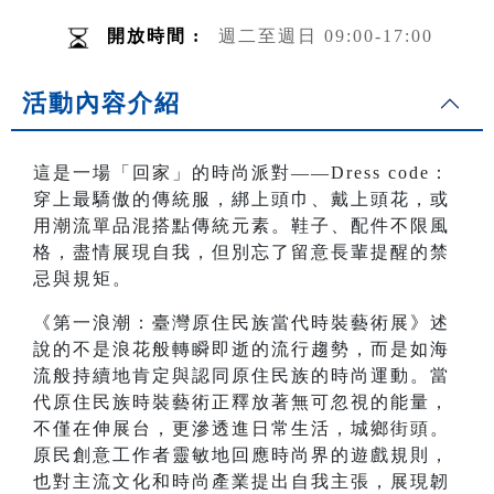
開放時間 :
週二至週日 09:00-17:00
活動內容介紹
這是一場「回家」的時尚派對——Dress code：
穿上最驕傲的傳統服，綁上頭巾、戴上頭花，或
用潮流單品混搭點傳統元素。鞋子、配件不限風
格，盡情展現自我，但別忘了留意長輩提醒的禁
忌與規矩。
《第一浪潮：臺灣原住民族當代時裝藝術展》述
說的不是浪花般轉瞬即逝的流行趨勢，而是如海
流般持續地肯定與認同原住民族的時尚運動。當
代原住民族時裝藝術正釋放著無可忽視的能量，
不僅在伸展台，更滲透進日常生活，城鄉街頭。
原民創意工作者靈敏地回應時尚界的遊戲規則，
也對主流文化和時尚產業提出自我主張，展現韌