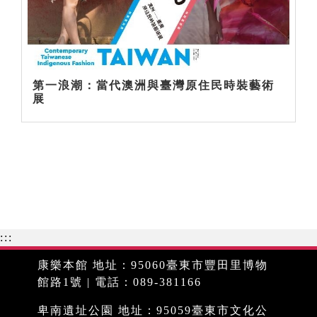
第一浪潮：當代澳洲與臺灣原住民時裝藝術
展
:::
康樂本館 地址：95060臺東市豐田里博物
館路1號 | 電話：089-381166
卑南遺址公園 地址：95059臺東市文化公