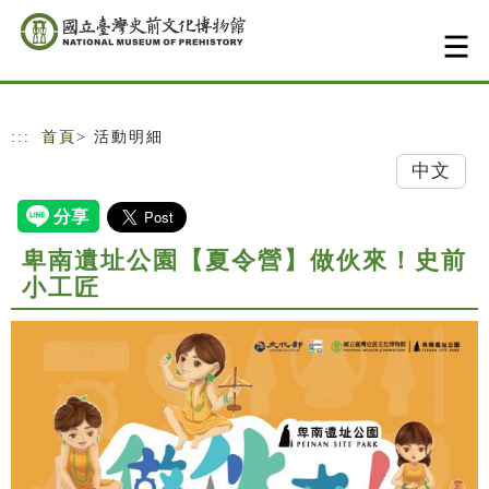
跳到主要內容
網站導覽
:::
首頁
> 活動明細
中文
卑南遺址公園【夏令營】做伙來！史前
小工匠