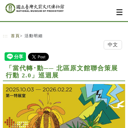
跳到主要內容
網站導覽
:::
首頁
> 活動明細
中文
「當代轉･動── 北區原文館聯合策展
行動 2.0」巡迴展