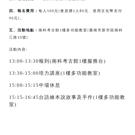
四、報名費用：
每人
元
會員價
人
元、使用文化幣支付
100
(
1
80
元
。
90
)
五、活動地點：
南科考古館
樓多功能教室
臺南市新市區南科
1
(
三路
號
10
)
活動內容:
13:00-13:30報到(南科考古館1樓服務台)
13:30-15:00培力講座(1樓多功能教室)
15:00-15:15中場休息
15:15-16:45台語繪本說故事及手作(1樓多功能教
室)