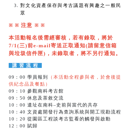
對文化資產保存與考古議題有興趣之一般民
眾
注意
※ ※
※
※
本活動報名後需經審核，若有錄取，將於
7/1(三)前e-mail寄送正取通知(請留意信箱
與垃圾信件匣)，未錄取者，將不另行通知。
講 習 流 程
09：00 學員報到
（本活動全程參與者，於會後提
供紀念品及餐點）
09：10 參觀南科考古館
09：50 休息及茶敘交流
10：00 遺址在南科–史前與當代的共存
10：40 文資處開發行為查詢系統與開工現勘流程
10：20 從園區工程談考古監看的觸發與啟動
12：00 賦歸