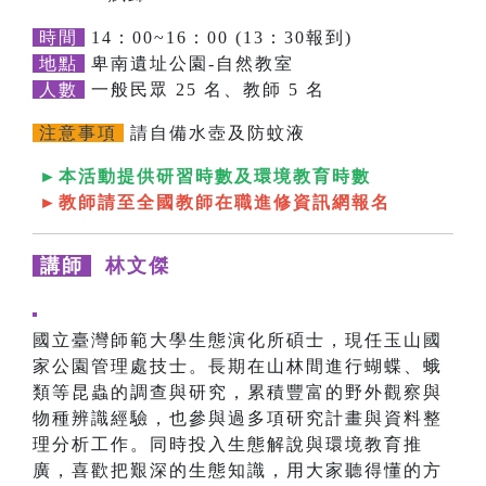
時間
14：00~16：00 (13：30報到)
地點
卑南遺址公園-自然教室
人數
一般民眾 25 名、教師 5 名
注意事項
請自備水壺及防蚊液
►本活動提供研習時數及環境教育時數
►教師請至全國教師在職進修資訊網報名
講師
林文傑
國立臺灣師範大學生態演化所碩士，現任玉山國
家公園管理處技士。長期在山林間進行蝴蝶、蛾
類等昆蟲的調查與研究，累積豐富的野外觀察與
物種辨識經驗，也參與過多項研究計畫與資料整
理分析工作。同時投入生態解說與環境教育推
廣，喜歡把艱深的生態知識，用大家聽得懂的方