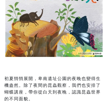
初夏悄悄展開，卑南遺址公園的夜晚也變得生
機盎然。除了夜間的昆蟲觀察，我們也安排了
蝴蝶講座，帶你從白天到夜晚，認識昆蟲世界
的不同面貌。