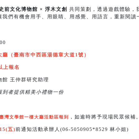
史前文化博物館 × 浮木文創
共同策劃，透過遊戲體驗，
讓我們有機會用手、用眼睛、用感覺、用語言，重新閱讀
:00
大廳（臺南市中西區湯德章大道1號）
以上報名
物館 王仲群研究助理
報到者提供精美小禮物一份
，如逾時將予現場民眾候補
臺灣文學館一樓大廳活動區報到
/15(五)
前通知活動承辦人(06-5050905*8529 林小姐)