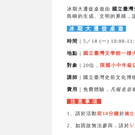
冰期大遷徙桌遊由
國立臺灣
島嶼的生成、文明的累積，
冰 期 大 遷 徙 桌 遊
時間
｜5／18 (一) 10:00-11
地點
｜
國立臺灣文學館一樓
對象
｜20位，
限國小中年級
講師
｜國立臺灣史前文化博
費用
｜免費體驗，
凡報名並
注 意 事 項
1、請於活動
前10分鐘
於
國立
2、如因故無法參與，請於
5