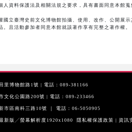
個人資料保護法及相關法規之要求，具有書面同意本館蒐
權國立臺灣史前文化博物館拍攝、使用、改作、公開展示其
品。且活動參加者同意本館就該著作享有完整之著作權。
里博物館路1號 | 電話：089-381166
化公園路200號 | 電話：089-233466
市區南科三路10號 ｜ 電話：06-5050905
me最新版╱螢幕解析度1920x1080
隱私權保護政策
|
資訊