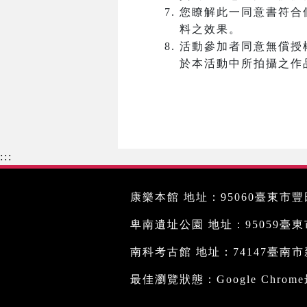
您瞭解此一同意書符合
料之效果。
活動參加者同意無償授
於本活動中所拍攝之作
:::
康樂本館 地址：95060臺東市豐田
卑南遺址公園 地址：95059臺東市文
南科考古館 地址：74147臺南市新
最佳瀏覽狀態：Google Chro