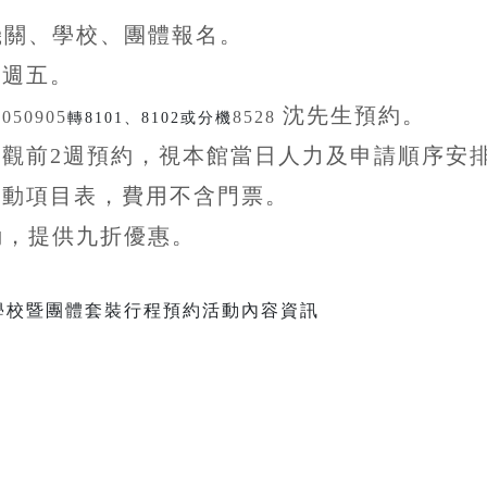
機關、學校、團體
報名。
至
週五。
沈先生
預約。
5050905
8528
轉8101、8102或分機
參觀前
2
週預約，視本館當日人力及申請順序安
活動項目表，費用不含
門票。
動，提供九折
優惠
。