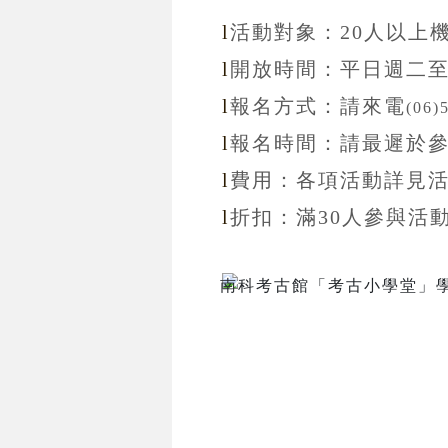
l
活動對象：20
人以上
l
開放
時間：
平日週二
l
報名方式：
請來電
(06)
l
報名
時間：
請最遲於
l
費用：各項活動詳見
l
折扣
：滿30
人參與活