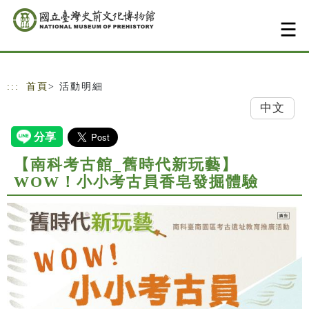
跳到主要內容
網站導覽
:::
首頁
> 活動明細
中文
【南科考古館_舊時代新玩藝】
WOW！小小考古員香皂發掘體驗