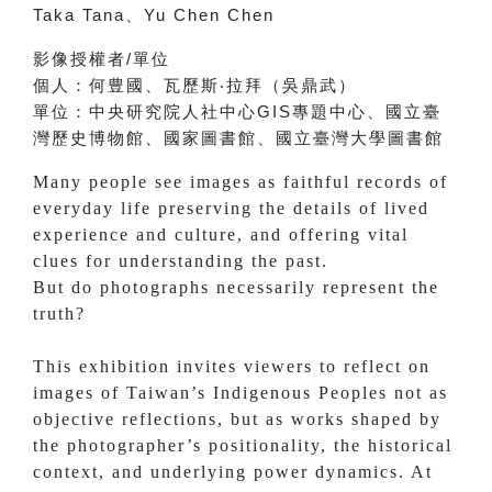
Taka Tana
、
Yu Chen Chen
影像授權者
/
單位
個人：
何豊國、
瓦歷斯‧拉拜（吳鼎武）
單位：
中央研究院人社中心
GIS
專題中心、
國立臺
灣歷史博物館、
國家圖書館、
國立臺灣大學圖書館
Many people see images as faithful records of
everyday life preserving the details of lived
experience and culture, and offering vital
clues for understanding the past.
But do photographs necessarily represent the
truth?
This exhibition invites viewers to reflect on
images of Taiwan’s Indigenous Peoples not as
objective reflections, but as works shaped by
the photographer’s positionality, the historical
context, and underlying power dynamics. At