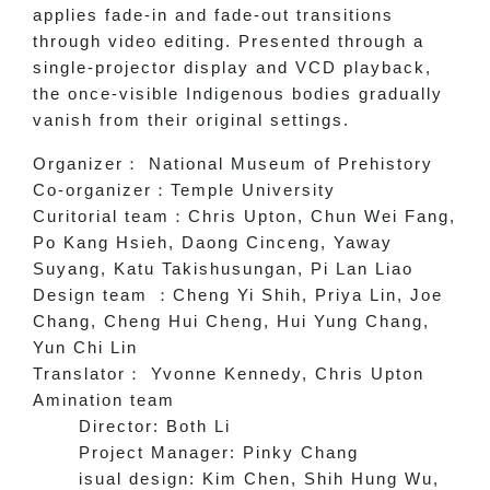
applies fade-in and fade-out transitions
through video editing. Presented through a
single-projector display and VCD playback,
the once-visible Indigenous bodies gradually
vanish from their original settings.
Organizer
：
National Museum of Prehistory
Co-organizer
：
Temple University
Curitorial team
：
Chris Upton, Chun Wei Fang,
Po Kang Hsieh, Daong Cinceng, Yaway
Suyang, Katu Takishusungan, Pi Lan Liao
Design team
：
Cheng Yi Shih, Priya Lin, Joe
Chang, Cheng Hui Cheng, Hui Yung Chang,
Yun Chi Lin
Translator
：
Yvonne Kennedy, Chris Upton
Amination team
Director: Both Li
Project Manager: Pinky Chang
isual design: Kim Chen, Shih Hung Wu,