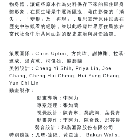
物身體，讓這些原本作為史料保存下來的原住民身
體形象，在原生場景中逐漸隱沒，藉由影像的「消
失」、「變形」及「再現」，反思臺灣原住民族在
歷史中被觀看的經驗，並以此呼應世界原住民族在
當代社會中所共同面對的歷史處境與身份議題。
策展團隊：
Chris Upton
、方鈞瑋、謝博剛、拉蓊
‧
進成、潘貞蕙、柯俊雄、廖碧蘭
美術設計：
Cheng Yi Shih, Priya Lin, Joe
Chang, Cheng Hui Cheng, Hui Yung Chang,
Yun Chi Lin
動畫製作：
動畫導演：李阿力
專案經理：張如蘭
視覺設計：陳青琳、吳識鴻、葉長青
動畫製作：李阿力、陳奇逸、邱芸晨
聲音設計：和諧滙聚股份有限公司
特別感謝：
尤瑪
‧
達陸、黃星達
、
Bakan Walis
、