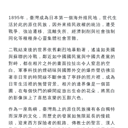
1895
年，臺灣成為日本第一個海外殖民地，世代生
活於此的原住民族，因外來殖民政權的統治，遭受
戰爭、強迫遷移、流離失所、經濟剝削與社會強制
同化等種種身心靈集體社會苦難。
二戰結束後的世界依舊劇烈地暴動著，遙遠如美國
與蘇聯的冷戰，鄰近如中國國民黨與中國共產黨的
對峙，都在相片之外的畫面拉扯出令人窒息的空
白。軍事科技的煙硝味與國際外交的爆炸聲彷彿沿
著非日常的時間線不斷伸進了寧靜的照片裡，成為
日常生活裡的無聲背景。相片的邊界像是一個苗
圃，在每個快門的瞬間綻放出生命的花朵，將黑白
的影像抹上了喜怒哀樂的五顏六色。
作為一座島嶼，臺灣島上的原住民族擁有各自獨特
而深厚的文化，而歷史的發展如無限延長的慢鏡
頭，迎來西方探險者的航路、傳教士的聖言、漢人