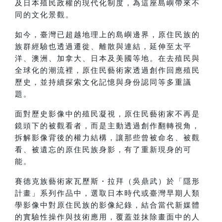
及日本殖民政權的現代化制度，為這座島嶼帶來不
同的文化景觀。
如今，臺灣已超越地理上的島嶼邊界，原住民族的
族群經驗也透過遷徙、離散與連結，延伸至太平
洋、澳洲、加拿大、日本及美國等地。在去殖民與
全球化的潮流裡，原住民藝術家透過創作回應殖民
歷史，並持續探索文化記憶與身份認同等多重議
題。
面對歷史影像中的殖民凝視，原住民藝術家不再是
鏡頭下的被觀看者，而是主動透過創作翻轉視角，
拆解影像背後的權力結構，讓那些曾被命名、被觀
看、被遺忘的原住民族身影，有了重新現身的可
能。
賽德克族藝術家瓦歷斯・拉拜（吳鼎武）於「隱形
計畫」系列作品中，選取日本時代或臺灣早期人類
學影像中對原住民族的影像紀錄，結合當代新媒體
的實驗性操作與技術應用，覆蓋並抹除畫面中的人