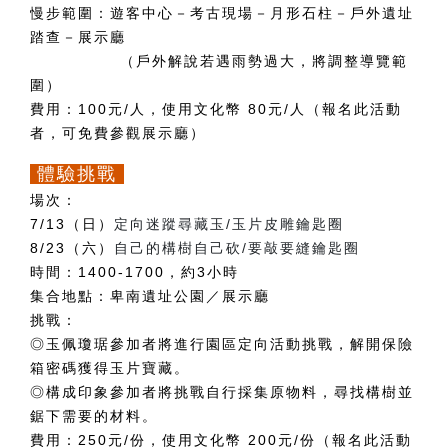
慢步範圍：遊客中心－考古現場－月形石柱－戶外遺址
踏查－展示廳
（戶外解說若遇雨勢過大，將調整導覽範
圍）
費用：100元/人，使用文化幣 80元/人（報名此活動
者，可免費參觀展示廳）
體驗挑戰
場次：
7/13
（日）
定向迷蹤尋藏玉/玉片皮雕鑰匙圈
8/23（六）
自己的構樹自己砍/要敲要縫鑰匙圈
時間：1400-1700，約3小時
集合地點：卑南遺址公園／展示廳
挑戰：
◎玉佩瓊琚參加者將進行園區定向活動挑戰，解開保險
箱密碼獲得玉片寶藏。
◎構成印象參加者將挑戰自行採集原物料，尋找構樹並
鋸下需要的材料。
費用：250元/份，使用文化幣 200元/份（報名此活動