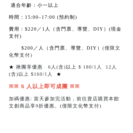
適合年齡：小一以上
時間：15:00–17:00 (預約制)
費用：$220／1人（含門票、導覽、DIY）(現金
支付)
$200
／人（含門票、導覽、DIY）
(
僅限文
化幣支付
)
★
揪團享優惠
6
人
(
含
)
以上 $
180/1
人
12
人
(
含
)
以上 $
160
/1人
★
※※ 5
人以上即可成團
※※
加碼優惠
:
當天參加完活動，前往賣店購買本館
文創商品享
9
折優惠。
(
僅限文化幣支付
)