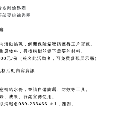
片皮雕鑰匙圈
要敲要縫鑰匙圈
廳
向活動挑戰，解開保險箱密碼獲得玉片寶藏。
集原物料，尋找構樹並鋸下需要的材料。
 200元/份（報名此活動者，可免費參觀展示廳）
注意補給水份，並請自備防曬、防蚊等工具。
紀錄、成果、行銷宣傳使用。
消報名089-233466 ＃1，謝謝。