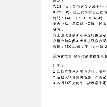
場次：
7/13
（日）
定向迷蹤尋藏玉/玉
8/23（六）
自己的構樹自己砍/
時間：1400-1700，約3小時
集合地點：卑南遺址公園／展示
挑戰：
◎玉佩瓊琚參加者將進行園區定
◎構成印象參加者將挑戰自行採
費用：250元/份，使用文化幣
注意：
1.活動皆在戶外場地進行，請
2.活動現場會拍照攝影，作為
3.若活動不克前來，請務必來電取