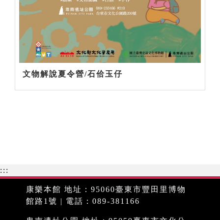
文物解說夏令營/石佮玉仔
:::
康樂本館 地址：95060臺東市豐田里博物
館路1號 | 電話：089-381166