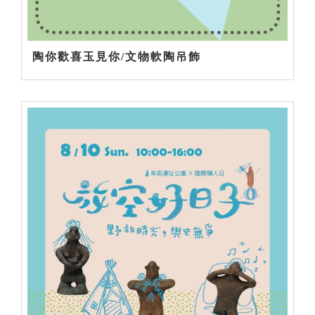
陶你歡喜玉見你/文物軟陶吊飾