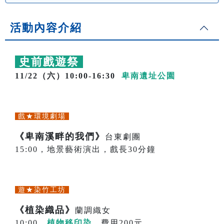
活動內容介紹
史前戲遊祭
11/22（六）10:00-16:30
卑南遺址公園
戲★環境劇場
《卑南溪畔的我們》
台東劇團
15:00，地景藝術演出，戲長30分鐘
遊★染竹工坊
《植染織品》
蘭調織女
10:00，
植物移印染
，費用200元