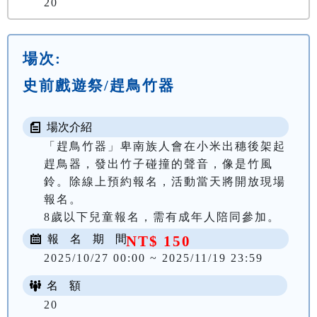
20
場次:
史前戲遊祭/趕鳥竹器
場次介紹
「趕鳥竹器」卑南族人會在小米出穗後架起
趕鳥器，發出竹子碰撞的聲音，像是竹風
鈴。除線上預約報名，活動當天將開放現場
報名。

8歲以下兒童報名，需有成年人陪同參加。
報 名 期 間
NT$ 150
2025/10/27 00:00 ~ 2025/11/19 23:59
名 額
20