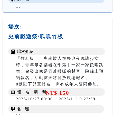
15
場次:
史前戲遊祭/呱呱竹板
場次介紹
「竹刮板」，卑南族人在祭典夜晚訪少女
時，青年帶著樂器在部落中一家一家歡唱跳
舞。會發出像是青蛙呱呱的聲音。除線上預
約報名，活動當天將開放現場報名。

8歲以下兒童報名，需有成年人陪同參加。
報 名 期 間
NT$ 150
2025/10/27 00:00 ~ 2025/11/19 23:59
名 額