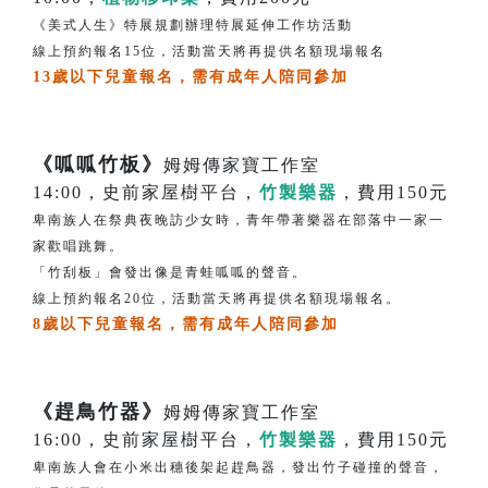
《美式人生》特展規劃辦理特展延伸工作坊活動
線上預約報名15位，活動當天將再提供名額現場報名
13歲以下兒童報名，需有成年人陪同參加
《呱呱竹板》
姆姆傳家寶工作室
14:00，史前家屋樹平台，
竹製樂器
，費用150元
卑南族人在祭典夜晚訪少女時，青年帶著樂器在部落中一家一
家歡唱跳舞。
「竹刮板」會發出像是青蛙呱呱的聲音。
線上預約報名20位，活動當天將再提供名額現場報名。
8歲以下兒童報名，需有成年人陪同參加
《趕鳥竹器》
姆姆傳家寶工作室
16:00，史前家屋樹平台，
竹製樂器
，費用150元
卑南族人會在小米出穗後架起趕鳥器，發出竹子碰撞的聲音，