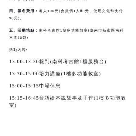
四、報名費用：
每人
元
會員價
人
元、使用文化幣支付
100
(
1
80
元
。
90
)
五、活動地點：
南科考古館
樓多功能教室
臺南市新市區南科
1
(
三路
號
10
)
活動內容:
13:00-13:30報到(南科考古館1樓服務台)
13:30-15:00培力講座(1樓多功能教室)
15:00-15:15中場休息
15:15-16:45台語繪本說故事及手作(1樓多功能教
室)