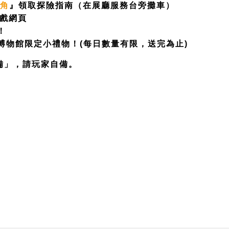
戲角
』領取探險指南（在展廳服務台旁攤車）
遊戲網頁
！
博物館限定小禮物！(每日數量有限，送完為止)
備」，請玩家自備。