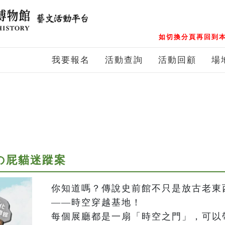
如切換分頁再回到本
我要報名
活動查詢
活動回顧
場
の屁貓迷蹤案
你知道嗎？傳說史前館不只是放古老東
——時空穿越基地！

每個展廳都是一扇「時空之門」，可以